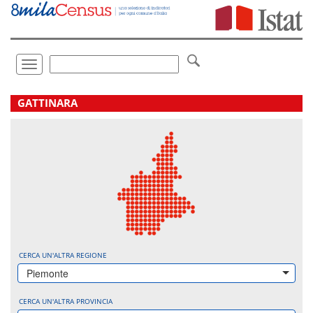
Vai
direttamente
a:
Contenuto
Ricerca
Toggle
navigation
.
GATTINARA
CERCA UN'ALTRA REGIONE
Piemonte
CERCA UN'ALTRA PROVINCIA