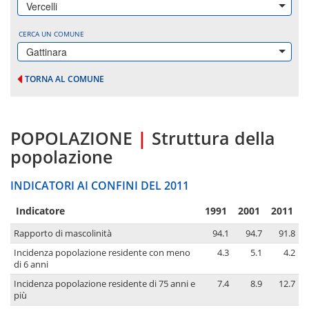
Vercelli
CERCA UN COMUNE
Gattinara
TORNA AL COMUNE
POPOLAZIONE
|
Struttura della
popolazione
INDICATORI AI CONFINI DEL 2011
Indicatore
1991
2001
2011
Rapporto di mascolinità
94.1
94.7
91.8
Incidenza popolazione residente con meno
4.3
5.1
4.2
di 6 anni
Incidenza popolazione residente di 75 anni e
7.4
8.9
12.7
più