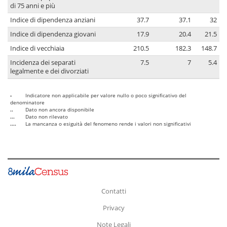
di 75 anni e più
Indice di dipendenza anziani
37.7
37.1
32
Indice di dipendenza giovani
17.9
20.4
21.5
Indice di vecchiaia
210.5
182.3
148.7
Incidenza dei separati
7.5
7
5.4
legalmente e dei divorziati
-
Indicatore non applicabile per valore nullo o poco significativo del
denominatore
..
Dato non ancora disponibile
...
Dato non rilevato
....
La mancanza o esiguità del fenomeno rende i valori non significativi
Contatti
Privacy
Note Legali