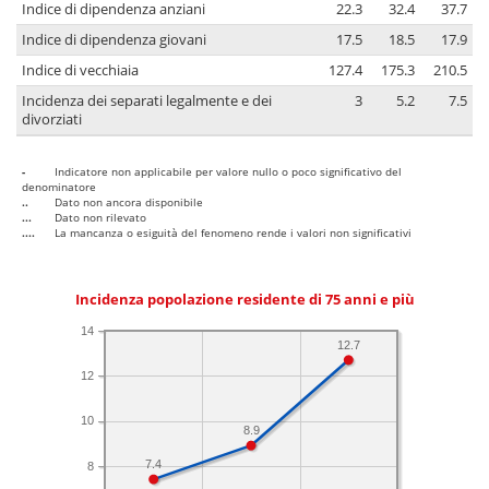
Indice di dipendenza anziani
22.3
32.4
37.7
Indice di dipendenza giovani
17.5
18.5
17.9
Indice di vecchiaia
127.4
175.3
210.5
Incidenza dei separati legalmente e dei
3
5.2
7.5
divorziati
-
Indicatore non applicabile per valore nullo o poco significativo del
denominatore
..
Dato non ancora disponibile
...
Dato non rilevato
....
La mancanza o esiguità del fenomeno rende i valori non significativi
Incidenza popolazione residente di 75 anni e più
14
12.7
12
10
8.9
7.4
8