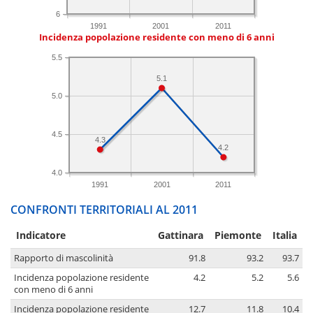
6
1991
2001
2011
Incidenza popolazione residente con meno di 6 anni
5.5
5.1
5.0
4.5
4.3
4.2
4.0
1991
2001
2011
CONFRONTI TERRITORIALI AL 2011
Indicatore
Gattinara
Piemonte
Italia
Rapporto di mascolinità
91.8
93.2
93.7
Incidenza popolazione residente
4.2
5.2
5.6
con meno di 6 anni
Incidenza popolazione residente
12.7
11.8
10.4