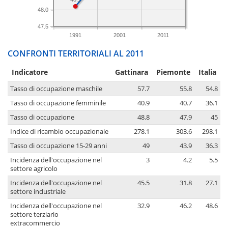
48.0
47.5
1991
2001
2011
CONFRONTI TERRITORIALI AL 2011
Indicatore
Gattinara
Piemonte
Italia
Tasso di occupazione maschile
57.7
55.8
54.8
Tasso di occupazione femminile
40.9
40.7
36.1
Tasso di occupazione
48.8
47.9
45
Indice di ricambio occupazionale
278.1
303.6
298.1
Tasso di occupazione 15-29 anni
49
43.9
36.3
Incidenza dell'occupazione nel
3
4.2
5.5
settore agricolo
Incidenza dell'occupazione nel
45.5
31.8
27.1
settore industriale
Incidenza dell'occupazione nel
32.9
46.2
48.6
settore terziario
extracommercio