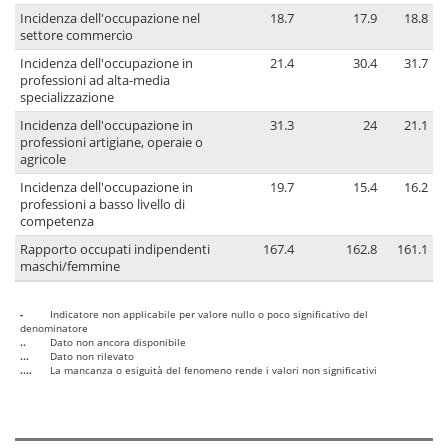
Incidenza dell'occupazione nel
18.7
17.9
18.8
settore commercio
Incidenza dell'occupazione in
21.4
30.4
31.7
professioni ad alta-media
specializzazione
Incidenza dell'occupazione in
31.3
24
21.1
professioni artigiane, operaie o
agricole
Incidenza dell'occupazione in
19.7
15.4
16.2
professioni a basso livello di
competenza
Rapporto occupati indipendenti
167.4
162.8
161.1
maschi/femmine
-
Indicatore non applicabile per valore nullo o poco significativo del
denominatore
..
Dato non ancora disponibile
...
Dato non rilevato
....
La mancanza o esiguità del fenomeno rende i valori non significativi