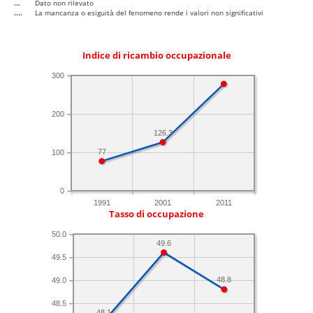
...
Dato non rilevato
....
La mancanza o esiguità del fenomeno rende i valori non significativi
Indice di ricambio occupazionale
300
200
126.3
77
100
0
1991
2001
2011
Tasso di occupazione
50.0
49.6
49.5
48.8
49.0
48.5
48.1