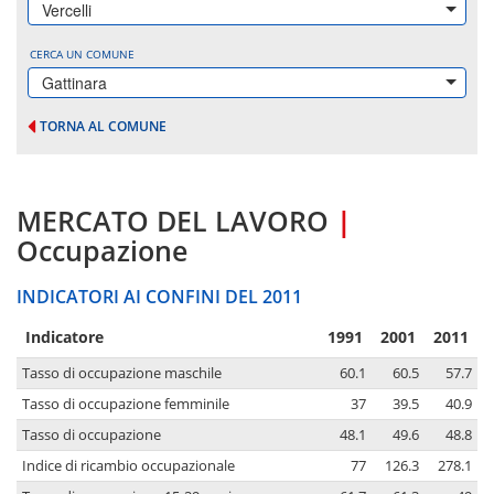
Vercelli
CERCA UN COMUNE
Gattinara
TORNA AL COMUNE
MERCATO DEL LAVORO
|
Occupazione
INDICATORI AI CONFINI DEL 2011
Indicatore
1991
2001
2011
Tasso di occupazione maschile
60.1
60.5
57.7
Tasso di occupazione femminile
37
39.5
40.9
Tasso di occupazione
48.1
49.6
48.8
Indice di ricambio occupazionale
77
126.3
278.1