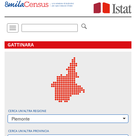
Vai
direttamente
a:
Contenuto
Ricerca
Toggle
navigation
.
GATTINARA
CERCA UN'ALTRA REGIONE
Piemonte
CERCA UN'ALTRA PROVINCIA