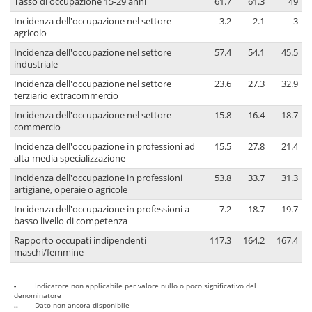
Tasso di occupazione 15-29 anni
61.7
61.3
49
Incidenza dell'occupazione nel settore
3.2
2.1
3
agricolo
Incidenza dell'occupazione nel settore
57.4
54.1
45.5
industriale
Incidenza dell'occupazione nel settore
23.6
27.3
32.9
terziario extracommercio
Incidenza dell'occupazione nel settore
15.8
16.4
18.7
commercio
Incidenza dell'occupazione in professioni ad
15.5
27.8
21.4
alta-media specializzazione
Incidenza dell'occupazione in professioni
53.8
33.7
31.3
artigiane, operaie o agricole
Incidenza dell'occupazione in professioni a
7.2
18.7
19.7
basso livello di competenza
Rapporto occupati indipendenti
117.3
164.2
167.4
maschi/femmine
-
Indicatore non applicabile per valore nullo o poco significativo del
denominatore
..
Dato non ancora disponibile