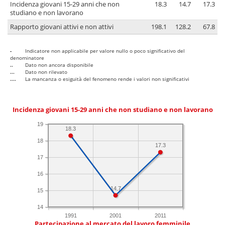
Incidenza giovani 15-29 anni che non
18.3
14.7
17.3
studiano e non lavorano
Rapporto giovani attivi e non attivi
198.1
128.2
67.8
-
Indicatore non applicabile per valore nullo o poco significativo del
denominatore
..
Dato non ancora disponibile
...
Dato non rilevato
....
La mancanza o esiguità del fenomeno rende i valori non significativi
Incidenza giovani 15-29 anni che non studiano e non lavorano
19
18.3
18
17.3
17
16
14.7
15
14
1991
2001
2011
Partecipazione al mercato del lavoro femminile