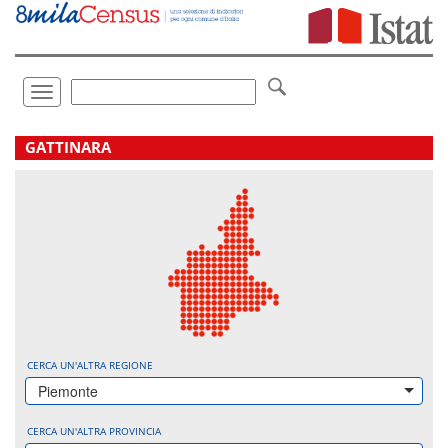
Vai
direttamente
a:
Contenuto
Ricerca
Toggle
navigation
.
GATTINARA
CERCA UN'ALTRA REGIONE
Piemonte
CERCA UN'ALTRA PROVINCIA