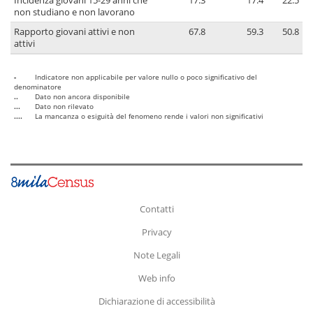
Incidenza giovani 15-29 anni che
17.3
17.4
22.5
non studiano e non lavorano
Rapporto giovani attivi e non
67.8
59.3
50.8
attivi
-
Indicatore non applicabile per valore nullo o poco significativo del
denominatore
..
Dato non ancora disponibile
...
Dato non rilevato
....
La mancanza o esiguità del fenomeno rende i valori non significativi
Contatti
Privacy
Note Legali
Web info
Dichiarazione di accessibilità