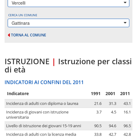
Vercelli
CERCA UN COMUNE
Gattinara
TORNA AL COMUNE
ISTRUZIONE
|
Istruzione per classi
di età
INDICATORI AI CONFINI DEL 2011
Indicatore
1991
2001
2011
Incidenza di adulti con diploma o laurea
21.6
31.3
43.1
Incidenza di giovani con istruzione
3.7
4.5
16.1
universitaria
Livello di istruzione dei giovani 15-19 anni
90.5
94.6
96.5
Incidenza di adulti con la licenza media
33.8
42.7
42.8