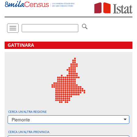
Vai
direttamente
a:
Contenuto
Ricerca
Toggle
navigation
.
GATTINARA
CERCA UN'ALTRA REGIONE
Piemonte
CERCA UN'ALTRA PROVINCIA