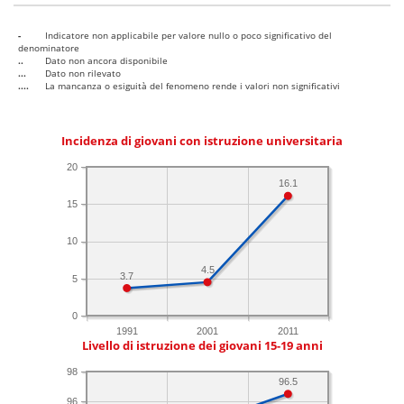
-
Indicatore non applicabile per valore nullo o poco significativo del
denominatore
..
Dato non ancora disponibile
...
Dato non rilevato
....
La mancanza o esiguità del fenomeno rende i valori non significativi
Incidenza di giovani con istruzione universitaria
20
16.1
15
10
4.5
3.7
5
0
1991
2001
2011
Livello di istruzione dei giovani 15-19 anni
98
96.5
96