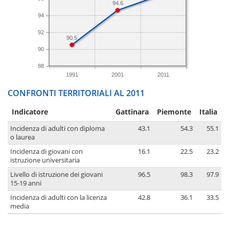
94.6
94
92
90.5
90
88
1991
2001
2011
CONFRONTI TERRITORIALI AL 2011
Indicatore
Gattinara
Piemonte
Italia
Incidenza di adulti con diploma
43.1
54.3
55.1
o laurea
Incidenza di giovani con
16.1
22.5
23.2
istruzione universitaria
Livello di istruzione dei giovani
96.5
98.3
97.9
15-19 anni
Incidenza di adulti con la licenza
42.8
36.1
33.5
media