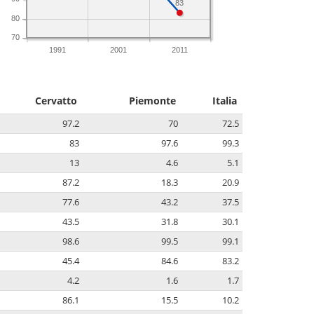
83
80
70
1991
2001
2011
Cervatto
Piemonte
Italia
97.2
70
72.5
83
97.6
99.3
13
4.6
5.1
87.2
18.3
20.9
77.6
43.2
37.5
43.5
31.8
30.1
98.6
99.5
99.1
45.4
84.6
83.2
4.2
1.6
1.7
86.1
15.5
10.2