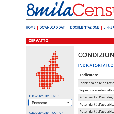
Vai
direttamente
a:
Contenuto
Ricerca
HOME
DOWNLOAD DATI
DOCUMENTAZIONE
LINKS 
.
CERVATTO
CONDIZION
INDICATORI AI CO
Indicatore
Incidenza delle abitazi
Superficie media delle
CERCA UN'ALTRA REGIONE
Potenzialità d'uso degli
Piemonte
Potenzialità d'uso abita
Potenzialità d'uso abit
CERCA UN'ALTRA PROVINCIA