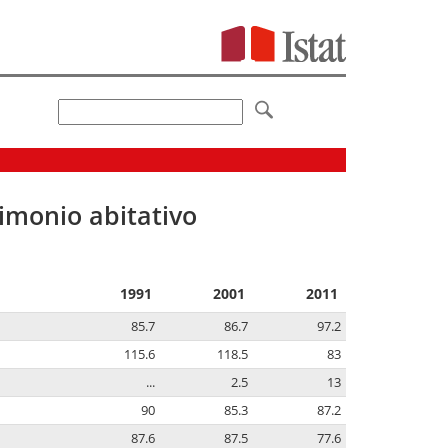
imonio abitativo
1991
2001
2011
85.7
86.7
97.2
115.6
118.5
83
...
2.5
13
90
85.3
87.2
87.6
87.5
77.6