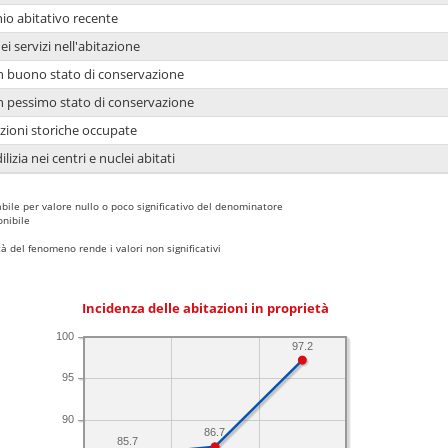
io abitativo recente
ei servizi nell'abitazione
 in buono stato di conservazione
 in pessimo stato di conservazione
azioni storiche occupate
lizia nei centri e nuclei abitati
bile per valore nullo o poco significativo del denominatore
nibile
 del fenomeno rende i valori non significativi
Incidenza delle abitazioni in proprietà
100
97.2
95
90
86.7
85.7