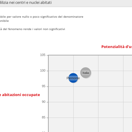
lizia nei centri e nuclei abitati
bile per valore nullo o poco significativo del denominatore
nibile
 del fenomeno rende i valori non significativi
Potenzialità d'u
105
100
Italia
Piemonte
95
e abitazioni occupate
90
85