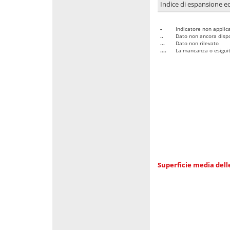
Indice di espansione edi
-
Indicatore non applica
..
Dato non ancora dispo
...
Dato non rilevato
....
La mancanza o esiguità
Superficie media dell