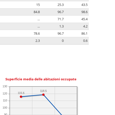
15
25.3
43.5
84.8
96.7
98.6
...
71.7
45.4
...
1.3
4.2
78.6
96.7
86.1
2.3
0
0.6
Superficie media delle abitazioni occupate
130
118.5
115.6
120
110
100
90