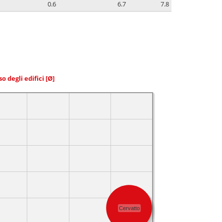
0.6
6.7
7.8
so degli edifici
[Ø]
Cervatto