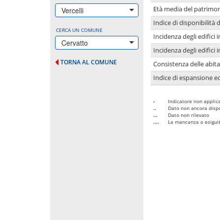
Età media del patrimon
Vercelli
Indice di disponibilità d
CERCA UN COMUNE
Incidenza degli edifici
Cervatto
Incidenza degli edifici
TORNA AL COMUNE
Consistenza delle abit
Indice di espansione edi
-
Indicatore non applica
..
Dato non ancora dispo
...
Dato non rilevato
....
La mancanza o esiguità