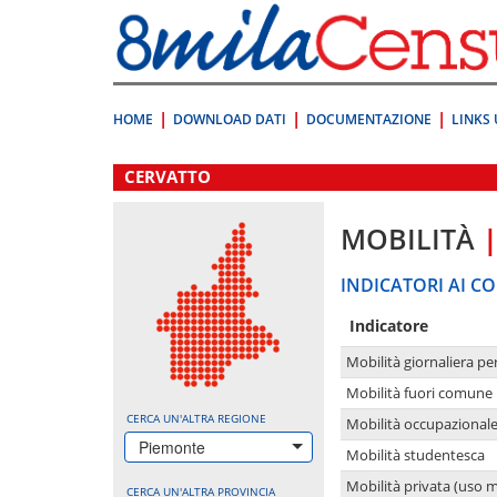
Vai
direttamente
a:
Contenuto
Ricerca
HOME
DOWNLOAD DATI
DOCUMENTAZIONE
LINKS 
.
CERVATTO
MOBILITÀ
INDICATORI AI CO
Indicatore
Mobilità giornaliera pe
Mobilità fuori comune 
CERCA UN'ALTRA REGIONE
Mobilità occupazional
Piemonte
Mobilità studentesca
Mobilità privata (uso 
CERCA UN'ALTRA PROVINCIA