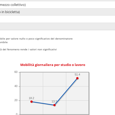
mezzo collettivo)
 in bicicletta)
bile per valore nullo o poco significativo del denominatore
nibile
 del fenomeno rende i valori non significativi
Mobilità giornaliera per studio o lavoro
60
51.4
40
18.2
20
13.3
0