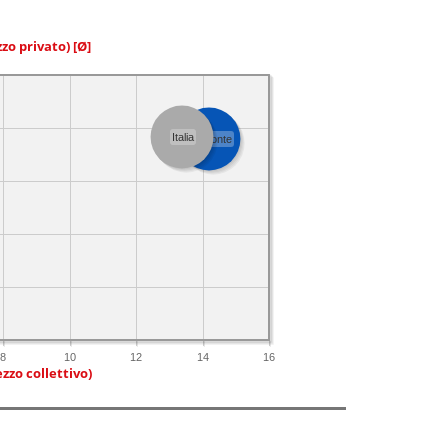
zzo privato)
[Ø]
Italia
Piemonte
8
10
12
14
16
zzo collettivo)