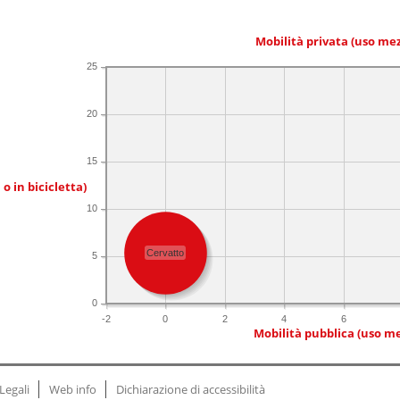
Mobilità privata (uso me
25
20
15
 o in bicicletta)
10
Cervatto
5
0
-2
0
2
4
6
Mobilità pubblica (uso me
Legali
Web info
Dichiarazione di accessibilità