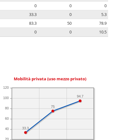
0
0
0
33.3
0
5.3
83.3
50
78.9
0
0
10.5
Mobilità privata (uso mezzo privato)
120
94.7
100
75
80
60
33.3
40
20