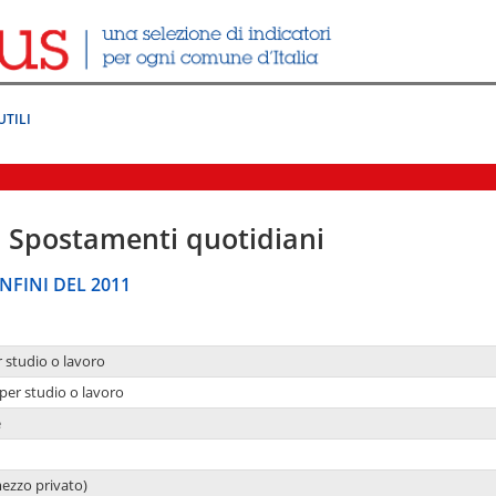
UTILI
|
Spostamenti quotidiani
NFINI DEL 2011
r studio o lavoro
per studio o lavoro
e
mezzo privato)