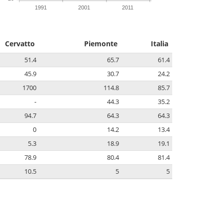
1991
2001
2011
Cervatto
Piemonte
Italia
51.4
65.7
61.4
45.9
30.7
24.2
1700
114.8
85.7
-
44.3
35.2
94.7
64.3
64.3
0
14.2
13.4
5.3
18.9
19.1
78.9
80.4
81.4
10.5
5
5