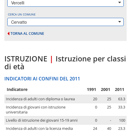
Vercelli
CERCA UN COMUNE
Cervatto
TORNA AL COMUNE
ISTRUZIONE
|
Istruzione per classi
di età
INDICATORI AI CONFINI DEL 2011
Indicatore
1991
2001
2011
Incidenza di adulti con diploma o laurea
20
25
63.3
Incidenza di giovani con istruzione
0
25
33.3
universitaria
Livello di istruzione dei giovani 15-19 anni
0
-
100
Incidenza di adulti con la licenza media
24
40
23.3