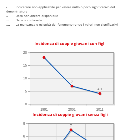
-
Indicatore non applicabile per valore nullo o poco significativo del
denominatore
..
Dato non ancora disponibile
...
Dato non rilevato
....
La mancanza o esiguità del fenomeno rende i valori non significativi
Incidenza di coppie giovani con figli
20
15
10
7
4.1
5
0
1991
2001
2011
Incidenza di coppie giovani senza figli
8
7
6