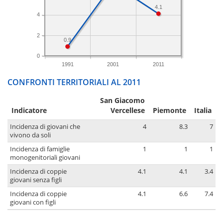
4.1
4
2
0.9
0
1991
2001
2011
CONFRONTI TERRITORIALI AL 2011
San Giacomo
Indicatore
Vercellese
Piemonte
Italia
Incidenza di giovani che
4
8.3
7
vivono da soli
Incidenza di famiglie
1
1
1
monogenitoriali giovani
Incidenza di coppie
4.1
4.1
3.4
giovani senza figli
Incidenza di coppie
4.1
6.6
7.4
giovani con figli