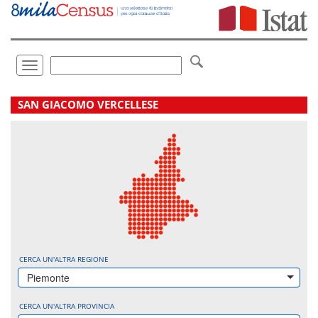
Vai
direttamente
a:
Contenuto
Ricerca
Toggle
navigation
.
SAN GIACOMO VERCELLESE
CERCA UN'ALTRA REGIONE
Piemonte
CERCA UN'ALTRA PROVINCIA