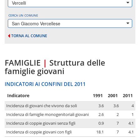
Vercelli
CERCA UN COMUNE
San Giacomo Vercellese
TORNA AL COMUNE
FAMIGLIE
|
Struttura delle
famiglie giovani
INDICATORI AI CONFINI DEL 2011
Indicatore
1991
2001
2011
Incidenza di giovani che vivono da soli
3.6
3.6
4
Incidenza di famiglie monogenitoriali giovani
2.6
2
1
Incidenza di coppie giovani senza figli
0.9
7
4.1
Incidenza di coppie giovani con figli
18.1
7
4.1