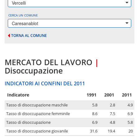
Vercelli
CERCA UN COMUNE
Caresanablot
TORNA AL COMUNE
MERCATO DEL LAVORO
|
Disoccupazione
INDICATORI AI CONFINI DEL 2011
Indicatore
1991
2001
2011
Tasso di disoccupazione maschile
5.8
2.8
4.9
Tasso di disoccupazione femminile
8.6
7.5
6.9
Tasso di disoccupazione
6.9
4.8
5.8
Tasso di disoccupazione giovanile
31.6
19.4
20