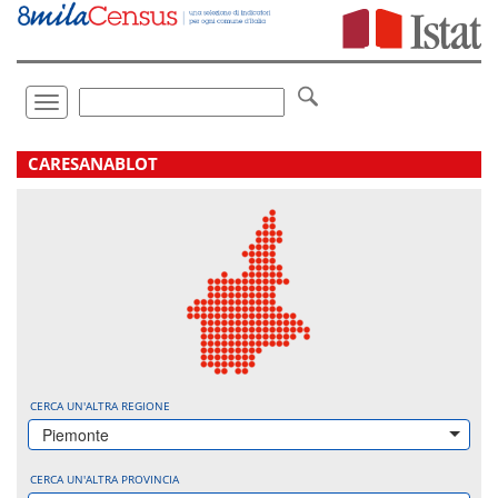
Vai
direttamente
a:
Contenuto
Ricerca
Toggle
navigation
.
CARESANABLOT
CERCA UN'ALTRA REGIONE
Piemonte
CERCA UN'ALTRA PROVINCIA