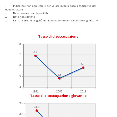
-
Indicatore non applicabile per valore nullo o poco significativo del
denominatore
..
Dato non ancora disponibile
...
Dato non rilevato
....
La mancanza o esiguità del fenomeno rende i valori non significativi
Tasso di disoccupazione
8
6.9
7
5.8
6
4.8
5
4
1991
2001
2011
Tasso di disoccupazione giovanile
35
31.6
30