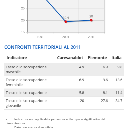
25
20
19.4
20
15
1991
2001
2011
CONFRONTI TERRITORIALI AL 2011
Indicatore
Caresanablot
Piemonte
Italia
Tasso di disoccupazione
4.9
6.9
9.8
maschile
Tasso di disoccupazione
6.9
9.6
13.6
femminile
Tasso di disoccupazione
5.8
8.1
11.4
Tasso di disoccupazione
20
27.6
34.7
giovanile
-
Indicatore non applicabile per valore nullo o poco significativo del
denominatore
..
Dato non ancora disponibile