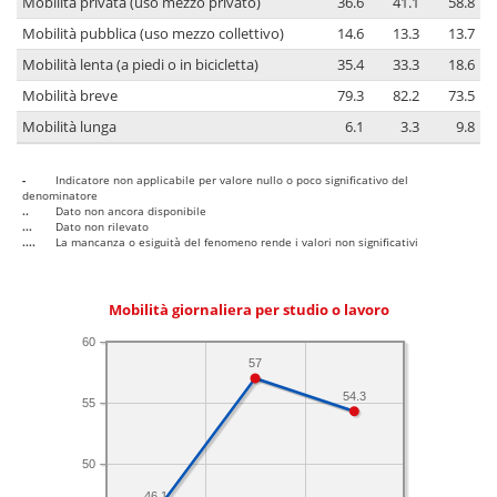
Mobilità privata (uso mezzo privato)
36.6
41.1
58.8
Mobilità pubblica (uso mezzo collettivo)
14.6
13.3
13.7
Mobilità lenta (a piedi o in bicicletta)
35.4
33.3
18.6
Mobilità breve
79.3
82.2
73.5
Mobilità lunga
6.1
3.3
9.8
-
Indicatore non applicabile per valore nullo o poco significativo del
denominatore
..
Dato non ancora disponibile
...
Dato non rilevato
....
La mancanza o esiguità del fenomeno rende i valori non significativi
Mobilità giornaliera per studio o lavoro
60
57
54.3
55
50
46.1