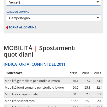
Vercelli
CERCA UN COMUNE
Campertogno
TORNA AL COMUNE
MOBILITÀ
|
Spostamenti
quotidiani
INDICATORI AI CONFINI DEL 2011
Indicatore
1991
2001
2011
Mobilità giornaliera per studio o lavoro
46.1
57
54.3
Mobilità fuori comune per studio o lavoro
20.2
25.3
32.4
Mobilità occupazionale
60.5
52.8
130
Mobilità studentesca
162.5
150
200