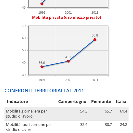
45
1991
2001
2011
Mobilità privata (uso mezzo privato)
70
58.8
60
50
41.1
40
36.6
30
1991
2001
2011
CONFRONTI TERRITORIALI AL 2011
Indicatore
Campertogno
Piemonte
Italia
Mobilità giornaliera per
54.3
65.7
61.4
studio o lavoro
Mobilità fuori comune per
32.4
30.7
24.2
studio o lavoro