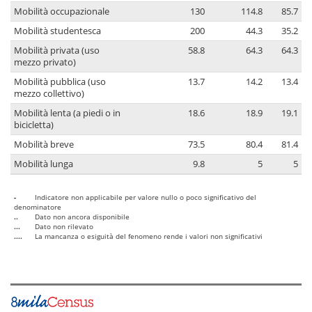
Mobilità occupazionale
130
114.8
85.7
Mobilità studentesca
200
44.3
35.2
Mobilità privata (uso
58.8
64.3
64.3
mezzo privato)
Mobilità pubblica (uso
13.7
14.2
13.4
mezzo collettivo)
Mobilità lenta (a piedi o in
18.6
18.9
19.1
bicicletta)
Mobilità breve
73.5
80.4
81.4
Mobilità lunga
9.8
5
5
-
Indicatore non applicabile per valore nullo o poco significativo del
denominatore
..
Dato non ancora disponibile
...
Dato non rilevato
....
La mancanza o esiguità del fenomeno rende i valori non significativi