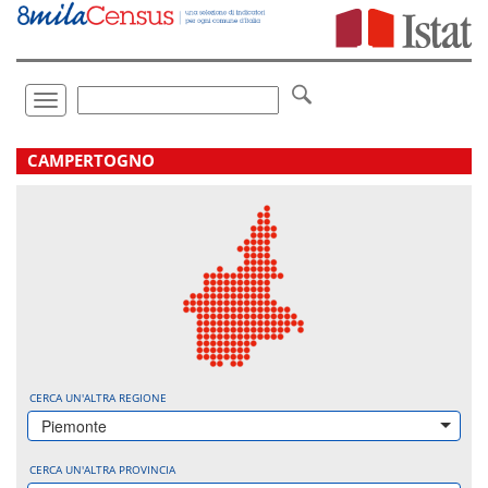
Vai
direttamente
a:
Contenuto
Ricerca
Toggle
navigation
.
CAMPERTOGNO
CERCA UN'ALTRA REGIONE
Piemonte
CERCA UN'ALTRA PROVINCIA