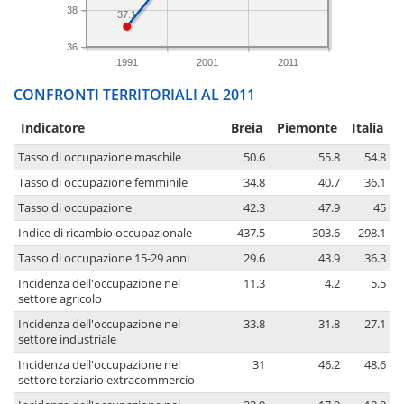
38
37.1
36
1991
2001
2011
CONFRONTI TERRITORIALI AL 2011
Indicatore
Breia
Piemonte
Italia
Tasso di occupazione maschile
50.6
55.8
54.8
Tasso di occupazione femminile
34.8
40.7
36.1
Tasso di occupazione
42.3
47.9
45
Indice di ricambio occupazionale
437.5
303.6
298.1
Tasso di occupazione 15-29 anni
29.6
43.9
36.3
Incidenza dell'occupazione nel
11.3
4.2
5.5
settore agricolo
Incidenza dell'occupazione nel
33.8
31.8
27.1
settore industriale
Incidenza dell'occupazione nel
31
46.2
48.6
settore terziario extracommercio