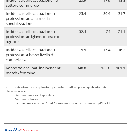
Incidenza dell'occupazione nel
23.9
17.9
18.8
settore commercio
Incidenza dell'occupazione in
25.4
30.4
31.7
professioni ad alta-media
specializzazione
Incidenza dell'occupazione in
32.4
24
21.1
professioni artigiane, operaie o
agricole
Incidenza dell'occupazione in
15.5
15.4
16.2
professioni a basso livello di
competenza
Rapporto occupati indipendenti
348.8
162.8
161.1
maschi/femmine
-
Indicatore non applicabile per valore nullo o poco significativo del
denominatore
..
Dato non ancora disponibile
...
Dato non rilevato
....
La mancanza o esiguità del fenomeno rende i valori non significativi