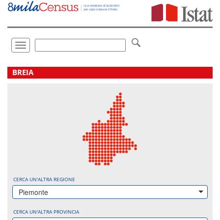
Vai
direttamente
a:
Contenuto
Ricerca
Toggle
navigation
.
BREIA
CERCA UN'ALTRA REGIONE
Piemonte
CERCA UN'ALTRA PROVINCIA