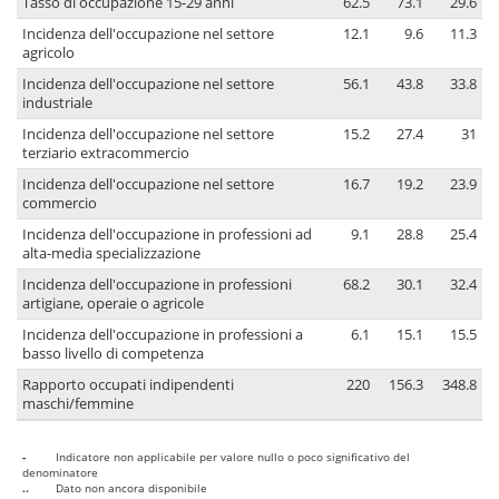
Tasso di occupazione 15-29 anni
62.5
73.1
29.6
Incidenza dell'occupazione nel settore
12.1
9.6
11.3
agricolo
Incidenza dell'occupazione nel settore
56.1
43.8
33.8
industriale
Incidenza dell'occupazione nel settore
15.2
27.4
31
terziario extracommercio
Incidenza dell'occupazione nel settore
16.7
19.2
23.9
commercio
Incidenza dell'occupazione in professioni ad
9.1
28.8
25.4
alta-media specializzazione
Incidenza dell'occupazione in professioni
68.2
30.1
32.4
artigiane, operaie o agricole
Incidenza dell'occupazione in professioni a
6.1
15.1
15.5
basso livello di competenza
Rapporto occupati indipendenti
220
156.3
348.8
maschi/femmine
-
Indicatore non applicabile per valore nullo o poco significativo del
denominatore
..
Dato non ancora disponibile