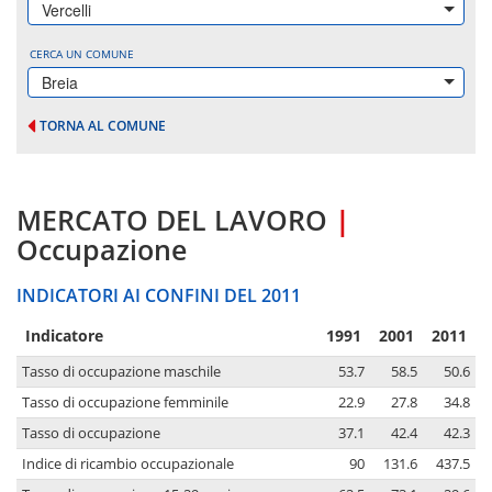
Vercelli
CERCA UN COMUNE
Breia
TORNA AL COMUNE
MERCATO DEL LAVORO
|
Occupazione
INDICATORI AI CONFINI DEL 2011
Indicatore
1991
2001
2011
Tasso di occupazione maschile
53.7
58.5
50.6
Tasso di occupazione femminile
22.9
27.8
34.8
Tasso di occupazione
37.1
42.4
42.3
Indice di ricambio occupazionale
90
131.6
437.5