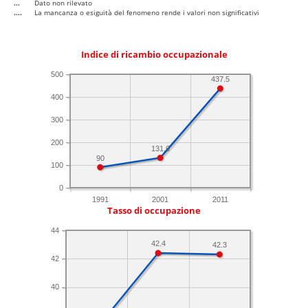
...
Dato non rilevato
....
La mancanza o esiguità del fenomeno rende i valori non significativi
Indice di ricambio occupazionale
500
437.5
400
300
200
131.6
90
100
0
1991
2001
2011
Tasso di occupazione
44
42.4
42.3
42
40