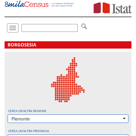
Vai
direttamente
a:
Contenuto
Ricerca
Toggle
navigation
.
BORGOSESIA
CERCA UN'ALTRA REGIONE
Piemonte
CERCA UN'ALTRA PROVINCIA