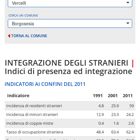
Vercelli
CERCA UN COMUNE
Borgosesia
TORNA AL COMUNE
INTEGRAZIONE DEGLI STRANIERI
|
Indici di presenza ed integrazione
INDICATORI AI CONFINI DEL 2011
Indicatore
1991
2001
2011
Incidenza di residenti stranieri
4.8
25.9
59
Incidenza di minori stranieri
12.9
23.3
24.2
Incidenza di coppie miste
0.4
1.6
2.6
Tasso di occupazione straniera
48.4
63.4
62.4