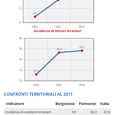
1
0.4
0
1991
2001
2011
Incidenza di minori stranieri
30
24.2
25
23.3
20
15
12.9
10
1991
2001
2011
CONFRONTI TERRITORIALI AL 2011
Indicatore
Borgosesia
Piemonte
Italia
Incidenza di residenti stranieri
59
82.3
67.8