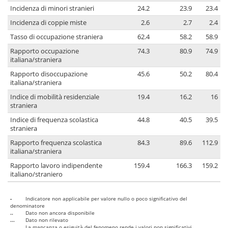
Incidenza di minori stranieri
24.2
23.9
23.4
Incidenza di coppie miste
2.6
2.7
2.4
Tasso di occupazione straniera
62.4
58.2
58.9
Rapporto occupazione
74.3
80.9
74.9
italiana/straniera
Rapporto disoccupazione
45.6
50.2
80.4
italiana/straniera
Indice di mobilità residenziale
19.4
16.2
16
straniera
Indice di frequenza scolastica
44.8
40.5
39.5
straniera
Rapporto frequenza scolastica
84.3
89.6
112.9
italiana/straniera
Rapporto lavoro indipendente
159.4
166.3
159.2
italiano/straniero
-
Indicatore non applicabile per valore nullo o poco significativo del
denominatore
..
Dato non ancora disponibile
...
Dato non rilevato
....
La mancanza o esiguità del fenomeno rende i valori non significativi