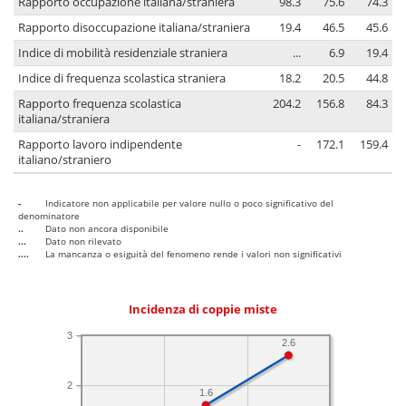
Rapporto occupazione italiana/straniera
98.3
75.6
74.3
Rapporto disoccupazione italiana/straniera
19.4
46.5
45.6
Indice di mobilità residenziale straniera
...
6.9
19.4
Indice di frequenza scolastica straniera
18.2
20.5
44.8
Rapporto frequenza scolastica
204.2
156.8
84.3
italiana/straniera
Rapporto lavoro indipendente
-
172.1
159.4
italiano/straniero
-
Indicatore non applicabile per valore nullo o poco significativo del
denominatore
..
Dato non ancora disponibile
...
Dato non rilevato
....
La mancanza o esiguità del fenomeno rende i valori non significativi
Incidenza di coppie miste
3
2.6
2
1.6