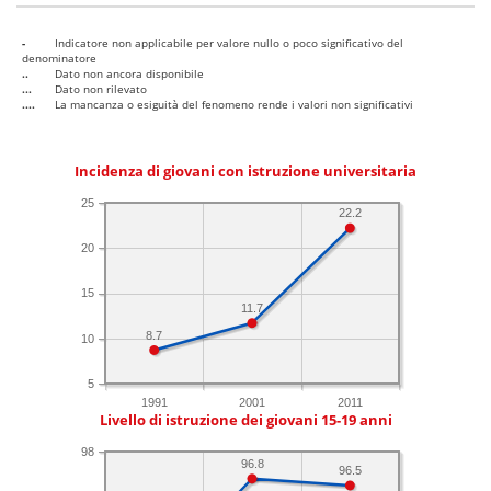
-
Indicatore non applicabile per valore nullo o poco significativo del
denominatore
..
Dato non ancora disponibile
...
Dato non rilevato
....
La mancanza o esiguità del fenomeno rende i valori non significativi
Incidenza di giovani con istruzione universitaria
25
22.2
20
15
11.7
8.7
10
5
1991
2001
2011
Livello di istruzione dei giovani 15-19 anni
98
96.8
96.5