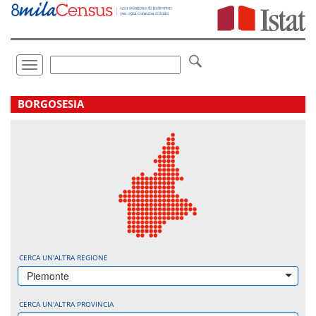
Vai
direttamente
a:
Contenuto
Ricerca
Toggle
navigation
.
BORGOSESIA
CERCA UN'ALTRA REGIONE
Piemonte
CERCA UN'ALTRA PROVINCIA