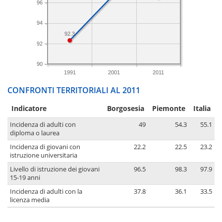
96
94
92.3
92
90
1991
2001
2011
CONFRONTI TERRITORIALI AL 2011
Indicatore
Borgosesia
Piemonte
Italia
Incidenza di adulti con
49
54.3
55.1
diploma o laurea
Incidenza di giovani con
22.2
22.5
23.2
istruzione universitaria
Livello di istruzione dei giovani
96.5
98.3
97.9
15-19 anni
Incidenza di adulti con la
37.8
36.1
33.5
licenza media