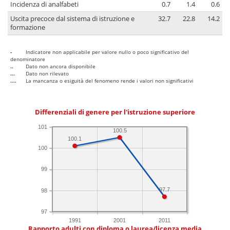
Incidenza di analfabeti
0.7
1.4
0.6
Uscita precoce dal sistema di istruzione e
32.7
22.8
14.2
formazione
-
Indicatore non applicabile per valore nullo o poco significativo del
denominatore
..
Dato non ancora disponibile
...
Dato non rilevato
....
La mancanza o esiguità del fenomeno rende i valori non significativi
Differenziali di genere per l'istruzione superiore
101
100.5
100.1
100
99
97.7
98
97
1991
2001
2011
Rapporto adulti con diploma o laurea/licenza media