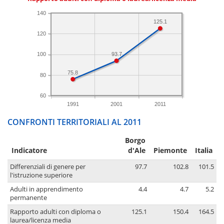
140
125.1
120
93.7
100
75.8
80
60
1991
2001
2011
CONFRONTI TERRITORIALI AL 2011
Borgo
Indicatore
d'Ale
Piemonte
Italia
Differenziali di genere per
97.7
102.8
101.5
l'istruzione superiore
Adulti in apprendimento
4.4
4.7
5.2
permanente
Rapporto adulti con diploma o
125.1
150.4
164.5
laurea/licenza media