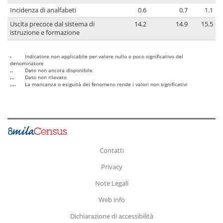
Incidenza di analfabeti
0.6
0.7
1.1
Uscita precoce dal sistema di
14.2
14.9
15.5
istruzione e formazione
-
Indicatore non applicabile per valore nullo o poco significativo del
denominatore
..
Dato non ancora disponibile
...
Dato non rilevato
....
La mancanza o esiguità del fenomeno rende i valori non significativi
Contatti
Privacy
Note Legali
Web info
Dichiarazione di accessibilità