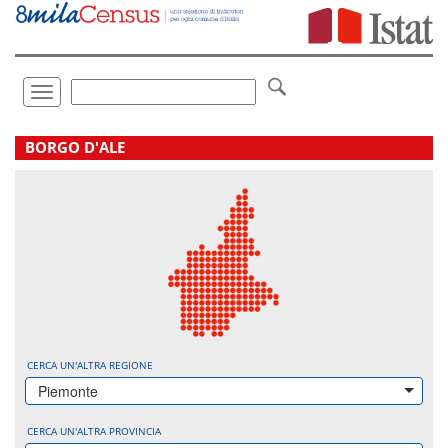
Vai
direttamente
a:
Contenuto
Ricerca
Toggle
navigation
.
BORGO D'ALE
CERCA UN'ALTRA REGIONE
Piemonte
CERCA UN'ALTRA PROVINCIA