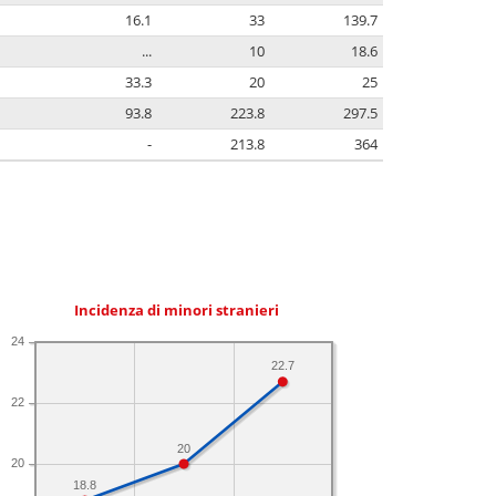
16.1
33
139.7
...
10
18.6
33.3
20
25
93.8
223.8
297.5
-
213.8
364
Incidenza di minori stranieri
24
22.7
22
20
20
18.8