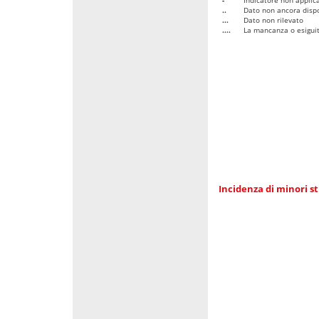
..
Dato non ancora dispo
...
Dato non rilevato
....
La mancanza o esiguità
Incidenza di minori st