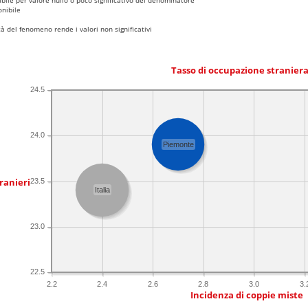
nibile
 del fenomeno rende i valori non significativi
Tasso di occupazione stranier
24.5
24.0
Piemonte
ranieri
23.5
Italia
23.0
22.5
2.2
2.4
2.6
2.8
3.0
3.
Incidenza di coppie miste