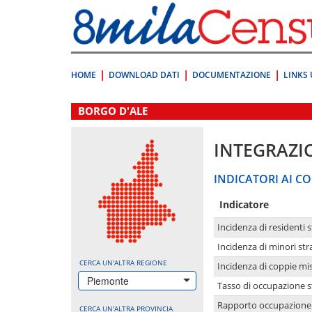
Vai
direttamente
a:
Contenuto
Ricerca
HOME
DOWNLOAD DATI
DOCUMENTAZIONE
LINKS 
.
BORGO D'ALE
INTEGRAZI
INDICATORI AI CO
Indicatore
Incidenza di residenti s
Incidenza di minori str
CERCA UN'ALTRA REGIONE
Incidenza di coppie mi
Piemonte
Tasso di occupazione s
Rapporto occupazione i
CERCA UN'ALTRA PROVINCIA