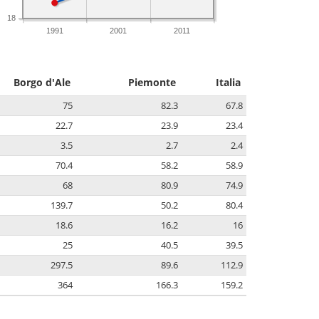
18
1991
2001
2011
Borgo d'Ale
Piemonte
Italia
75
82.3
67.8
22.7
23.9
23.4
3.5
2.7
2.4
70.4
58.2
58.9
68
80.9
74.9
139.7
50.2
80.4
18.6
16.2
16
25
40.5
39.5
297.5
89.6
112.9
364
166.3
159.2