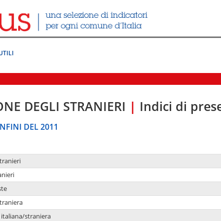
UTILI
ONE DEGLI STRANIERI
|
Indici di pre
NFINI DEL 2011
tranieri
anieri
ste
traniera
taliana/straniera