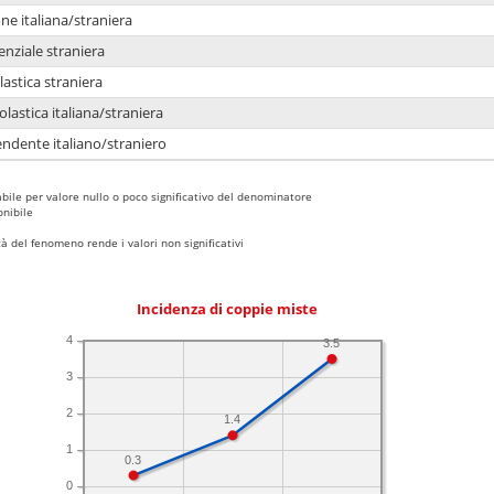
e italiana/straniera
enziale straniera
lastica straniera
lastica italiana/straniera
ndente italiano/straniero
bile per valore nullo o poco significativo del denominatore
nibile
 del fenomeno rende i valori non significativi
Incidenza di coppie miste
4
3.5
3
2
1.4
1
0.3
0