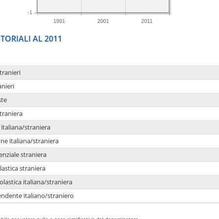
-1
1991
2001
2011
TORIALI AL 2011
tranieri
anieri
ste
traniera
taliana/straniera
e italiana/straniera
enziale straniera
lastica straniera
lastica italiana/straniera
ndente italiano/straniero
bile per valore nullo o poco significativo del denominatore