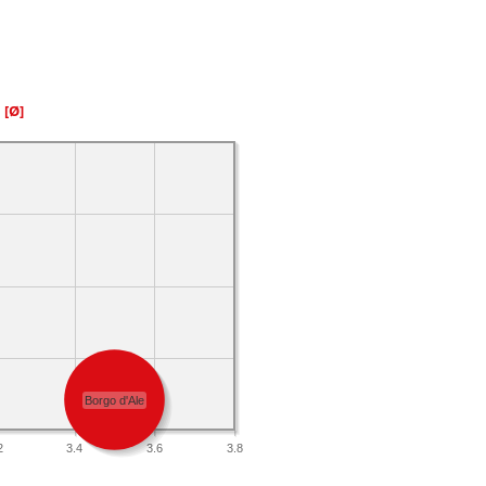
a
[Ø]
Borgo d'Ale
2
3.4
3.6
3.8