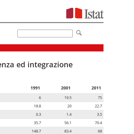
senza ed integrazione
1991
2001
2011
6
19.5
75
18.8
20
22.7
0.3
1.4
3.5
35.7
56.1
70.4
148.7
83.4
68