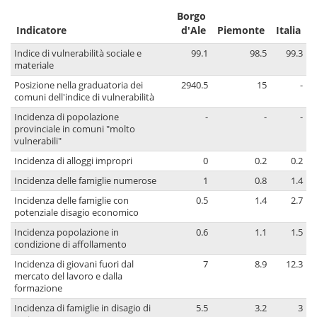
Borgo
Indicatore
d'Ale
Piemonte
Italia
Indice di vulnerabilità sociale e
99.1
98.5
99.3
materiale
Posizione nella graduatoria dei
2940.5
15
-
comuni dell'indice di vulnerabilità
Incidenza di popolazione
-
-
-
provinciale in comuni "molto
vulnerabili"
Incidenza di alloggi impropri
0
0.2
0.2
Incidenza delle famiglie numerose
1
0.8
1.4
Incidenza delle famiglie con
0.5
1.4
2.7
potenziale disagio economico
Incidenza popolazione in
0.6
1.1
1.5
condizione di affollamento
Incidenza di giovani fuori dal
7
8.9
12.3
mercato del lavoro e dalla
formazione
Incidenza di famiglie in disagio di
5.5
3.2
3