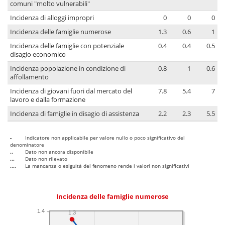
comuni "molto vulnerabili"
Incidenza di alloggi impropri
0
0
0
Incidenza delle famiglie numerose
1.3
0.6
1
Incidenza delle famiglie con potenziale
0.4
0.4
0.5
disagio economico
Incidenza popolazione in condizione di
0.8
1
0.6
affollamento
Incidenza di giovani fuori dal mercato del
7.8
5.4
7
lavoro e dalla formazione
Incidenza di famiglie in disagio di assistenza
2.2
2.3
5.5
-
Indicatore non applicabile per valore nullo o poco significativo del
denominatore
..
Dato non ancora disponibile
...
Dato non rilevato
....
La mancanza o esiguità del fenomeno rende i valori non significativi
Incidenza delle famiglie numerose
1.4
1.3