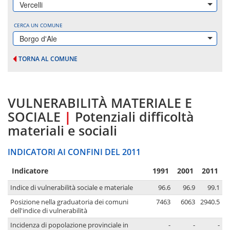
Vercelli
CERCA UN COMUNE
Borgo d'Ale
TORNA AL COMUNE
VULNERABILITÀ MATERIALE E
SOCIALE
|
Potenziali difficoltà
materiali e sociali
INDICATORI AI CONFINI DEL 2011
Indicatore
1991
2001
2011
Indice di vulnerabilità sociale e materiale
96.6
96.9
99.1
Posizione nella graduatoria dei comuni
7463
6063
2940.5
dell'indice di vulnerabilità
Incidenza di popolazione provinciale in
-
-
-