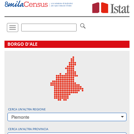
Vai
direttamente
a:
Contenuto
Ricerca
Toggle
navigation
.
BORGO D'ALE
CERCA UN'ALTRA REGIONE
Piemonte
CERCA UN'ALTRA PROVINCIA