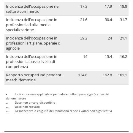
Incidenza dell'occupazione nel
17.3
17.9
18.8
settore commercio
Incidenza dell'occupazione in
21.6
30.4
31.7
professioni ad alta-media
specializzazione
Incidenza dell'occupazione in
39.2
24
21.1
professioni artigiane, operaie o
agricole
Incidenza dell'occupazione in
14
15.4
16.2
professioni a basso livello di
competenza
Rapporto occupati indipendenti
134.8
162.8
161.1
maschi/femmine
-
Indicatore non applicabile per valore nullo o poco significativo del
denominatore
..
Dato non ancora disponibile
...
Dato non rilevato
....
La mancanza o esiguità del fenomeno rende i valori non significativi