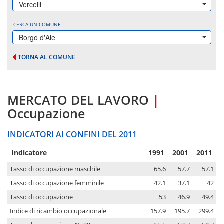
Vercelli
CERCA UN COMUNE
Borgo d'Ale
TORNA AL COMUNE
MERCATO DEL LAVORO
|
Occupazione
INDICATORI AI CONFINI DEL 2011
Indicatore
1991
2001
2011
Tasso di occupazione maschile
65.6
57.7
57.1
Tasso di occupazione femminile
42.1
37.1
42
Tasso di occupazione
53
46.9
49.4
Indice di ricambio occupazionale
157.9
195.7
299.4