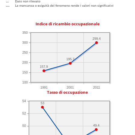
...
Dato non rilevato
....
La mancanza o esiguità del fenomeno rende i valori non significativi
Indice di ricambio occupazionale
350
299.4
300
250
195.7
200
157.9
150
100
1991
2001
2011
Tasso di occupazione
54
53
52
49.4
50