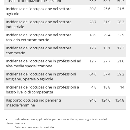
Tasso di occupazione 15-29 anni
65.5
53.7
50.7
Incidenza dell'occupazione nel settore
39.8
25.6
21.5
agricolo
Incidenza dell'occupazione nel settore
28.7
31.9
28.3
industriale
Incidenza dell'occupazione nel settore
18.9
29.4
32.9
terziario extracommercio
Incidenza dell'occupazione nel settore
12.7
13.1
17.3
commercio
Incidenza dell'occupazione in professioni ad
12.7
27.7
21.6
alta-media specializzazione
Incidenza dell'occupazione in professioni
64.6
37.4
39.2
artigiane, operaie o agricole
Incidenza dell'occupazione in professioni a
4.8
18.8
14
basso livello di competenza
Rapporto occupati indipendenti
94.6
124.6
134.8
maschi/femmine
-
Indicatore non applicabile per valore nullo o poco significativo del
denominatore
..
Dato non ancora disponibile