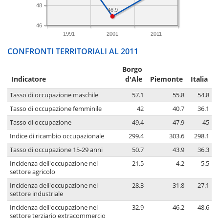
48
46.9
46
1991
2001
2011
CONFRONTI TERRITORIALI AL 2011
Borgo
Indicatore
d'Ale
Piemonte
Italia
Tasso di occupazione maschile
57.1
55.8
54.8
Tasso di occupazione femminile
42
40.7
36.1
Tasso di occupazione
49.4
47.9
45
Indice di ricambio occupazionale
299.4
303.6
298.1
Tasso di occupazione 15-29 anni
50.7
43.9
36.3
Incidenza dell'occupazione nel
21.5
4.2
5.5
settore agricolo
Incidenza dell'occupazione nel
28.3
31.8
27.1
settore industriale
Incidenza dell'occupazione nel
32.9
46.2
48.6
settore terziario extracommercio