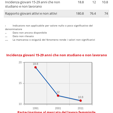
Incidenza giovani 15-29 anni che non
18.8
12
10.8
studiano e non lavorano
Rapporto giovani attivi e non attivi
180.8
76.4
74
-
Indicatore non applicabile per valore nullo o poco significativo del
denominatore
..
Dato non ancora disponibile
...
Dato non rilevato
....
La mancanza o esiguità del fenomeno rende i valori non significativi
Incidenza giovani 15-29 anni che non studiano e non lavorano
20
18.8
15
12
10.8
10
1991
2001
2011
Partecipazione al mercato del lavoro femminile