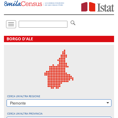
Vai
direttamente
a:
Contenuto
Ricerca
Toggle
navigation
.
BORGO D'ALE
CERCA UN'ALTRA REGIONE
Piemonte
CERCA UN'ALTRA PROVINCIA