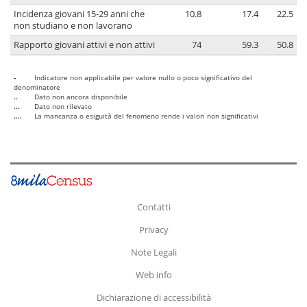
Incidenza giovani 15-29 anni che
10.8
17.4
22.5
non studiano e non lavorano
Rapporto giovani attivi e non attivi
74
59.3
50.8
-
Indicatore non applicabile per valore nullo o poco significativo del
denominatore
..
Dato non ancora disponibile
...
Dato non rilevato
....
La mancanza o esiguità del fenomeno rende i valori non significativi
Contatti
Privacy
Note Legali
Web info
Dichiarazione di accessibilità