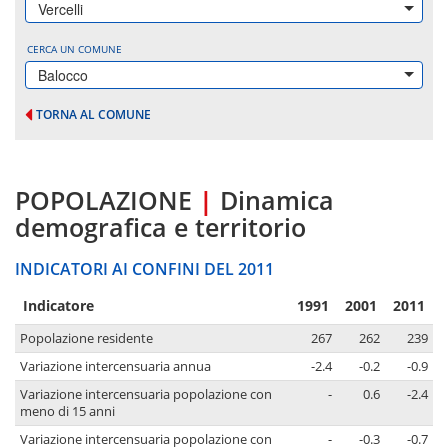
Vercelli
CERCA UN COMUNE
Balocco
TORNA AL COMUNE
POPOLAZIONE
|
Dinamica
demografica e territorio
INDICATORI AI CONFINI DEL 2011
Indicatore
1991
2001
2011
Popolazione residente
267
262
239
Variazione intercensuaria annua
-2.4
-0.2
-0.9
Variazione intercensuaria popolazione con
-
0.6
-2.4
meno di 15 anni
Variazione intercensuaria popolazione con
-
-0.3
-0.7