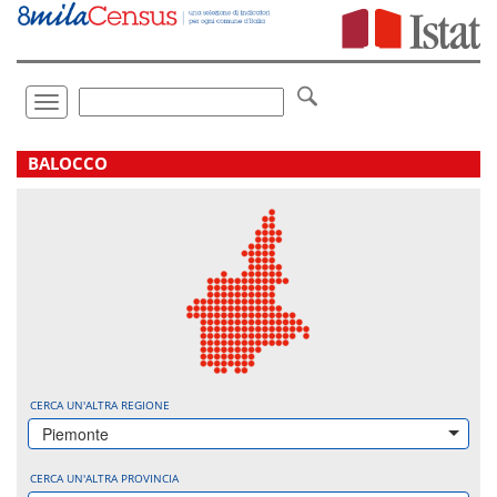
Vai
direttamente
a:
Contenuto
Ricerca
Toggle
navigation
.
BALOCCO
CERCA UN'ALTRA REGIONE
Piemonte
CERCA UN'ALTRA PROVINCIA