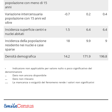
popolazione con meno di 15
anni
Variazione intercensuaria
-0.7
0.2
0.4
popolazione con 15 anni ed
oltre
Incidenza superficie centri e
1.5
6.4
6.4
nuclei abitati
Incidenza della popolazione
18
9.9
9
residente nei nuclei e case
sparse
Densità demografica
14.2
171.9
196.8
-
Indicatore non applicabile per valore nullo o poco significativo del
denominatore
..
Dato non ancora disponibile
...
Dato non rilevato
....
La mancanza o esiguità del fenomeno rende i valori non significativi