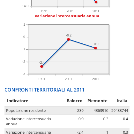
14.0
1991
2001
2011
Variazione intercensuaria annua
1
-0.2
0
-0.9
-1
-2
-2.4
-3
1991
2001
2011
CONFRONTI TERRITORIALI AL 2011
Indicatore
Balocco
Piemonte
Italia
Popolazione residente
239
4363916
59433744
Variazione intercensuaria
-0.9
0.3
0.4
annua
Variazione intercensuaria
-2.4
1
0.3