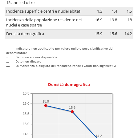
15 anni ed oltre
Incidenza superficie centri e nuclei abitati
1.3
1.4
1.5
Incidenza della popolazione residente nei
16.9
19.8
18
nuclei e case sparse
Densità demografica
15.9
15.6
14.2
-
Indicatore non applicabile per valore nullo o poco significativo del
denominatore
..
Dato non ancora disponibile
...
Dato non rilevato
....
La mancanza o esiguità del fenomeno rende i valori non significativi
Densità demografica
16.5
15.9
16.0
15.6
15.5
15.0
14.5
14.2