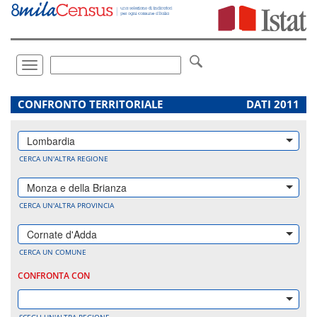
Vai
direttamente
a:
Contenuto
Ricerca
Toggle
navigation
.
CONFRONTO TERRITORIALE
DATI 2011
Lombardia
CERCA UN'ALTRA REGIONE
Monza e della Brianza
CERCA UN'ALTRA PROVINCIA
Cornate d'Adda
CERCA UN COMUNE
CONFRONTA CON