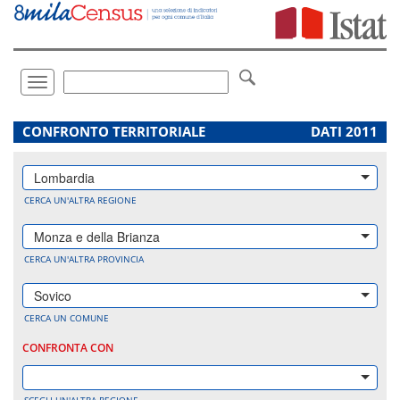
Vai
direttamente
a:
Contenuto
Ricerca
Toggle
navigation
.
CONFRONTO TERRITORIALE
DATI 2011
Lombardia
CERCA UN'ALTRA REGIONE
Monza e della Brianza
CERCA UN'ALTRA PROVINCIA
Sovico
CERCA UN COMUNE
CONFRONTA CON