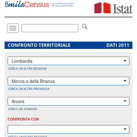
Vai
direttamente
a:
Contenuto
Ricerca
Toggle
navigation
.
CONFRONTO TERRITORIALE
DATI 2011
Lombardia
CERCA UN'ALTRA REGIONE
Monza e della Brianza
CERCA UN'ALTRA PROVINCIA
Arcore
CERCA UN COMUNE
CONFRONTA CON