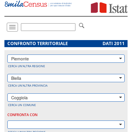
Vai
direttamente
a:
Contenuto
Ricerca
Toggle
navigation
.
CONFRONTO TERRITORIALE
DATI 2011
Piemonte
CERCA UN'ALTRA REGIONE
Biella
CERCA UN'ALTRA PROVINCIA
Coggiola
CERCA UN COMUNE
CONFRONTA CON