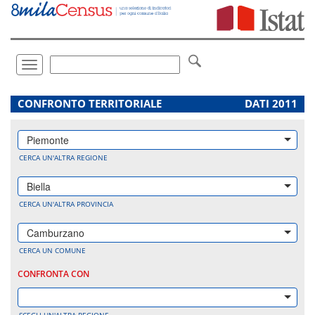
Vai
direttamente
a:
Contenuto
Ricerca
Toggle
navigation
.
CONFRONTO TERRITORIALE
DATI 2011
Piemonte
CERCA UN'ALTRA REGIONE
Biella
CERCA UN'ALTRA PROVINCIA
Camburzano
CERCA UN COMUNE
CONFRONTA CON