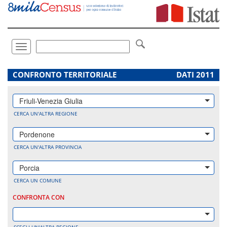
Vai
direttamente
a:
Contenuto
Ricerca
Toggle
navigation
.
CONFRONTO TERRITORIALE
DATI 2011
Friuli-Venezia Giulia
CERCA UN'ALTRA REGIONE
Pordenone
CERCA UN'ALTRA PROVINCIA
Porcia
CERCA UN COMUNE
CONFRONTA CON