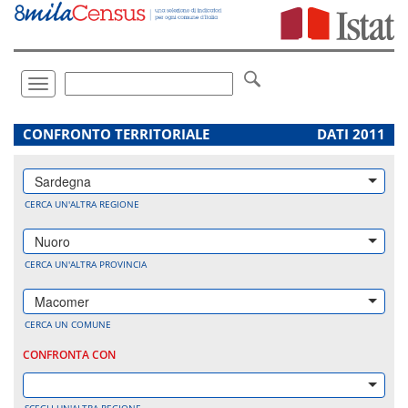
Vai
direttamente
a:
Contenuto
Ricerca
Toggle
navigation
.
CONFRONTO TERRITORIALE
DATI 2011
Sardegna
CERCA UN'ALTRA REGIONE
Nuoro
CERCA UN'ALTRA PROVINCIA
Macomer
CERCA UN COMUNE
CONFRONTA CON