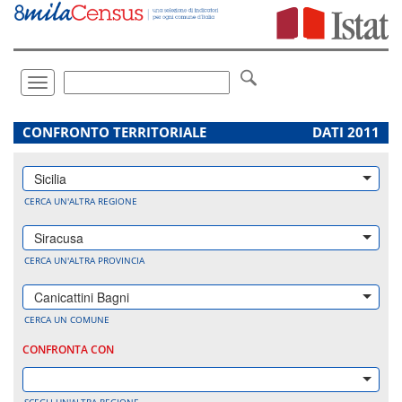
Vai
direttamente
a:
Contenuto
Ricerca
Toggle
navigation
.
CONFRONTO TERRITORIALE
DATI 2011
Sicilia
CERCA UN'ALTRA REGIONE
Siracusa
CERCA UN'ALTRA PROVINCIA
Canicattini Bagni
CERCA UN COMUNE
CONFRONTA CON