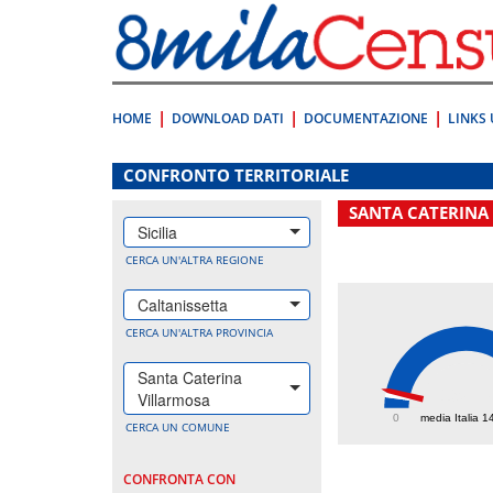
Vai
direttamente
a:
Contenuto
Ricerca
HOME
DOWNLOAD DATI
DOCUMENTAZIONE
LINKS 
.
CONFRONTO TERRITORIALE
SANTA CATERINA
Sicilia
CERCA UN'ALTRA REGIONE
Caltanissetta
CERCA UN'ALTRA PROVINCIA
Santa Caterina
198.
Villarmosa
0
media Italia 1
CERCA UN COMUNE
CONFRONTA CON