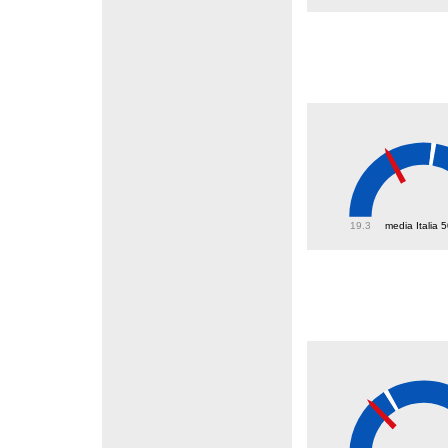
38.8
19.3
media Italia 
18.1