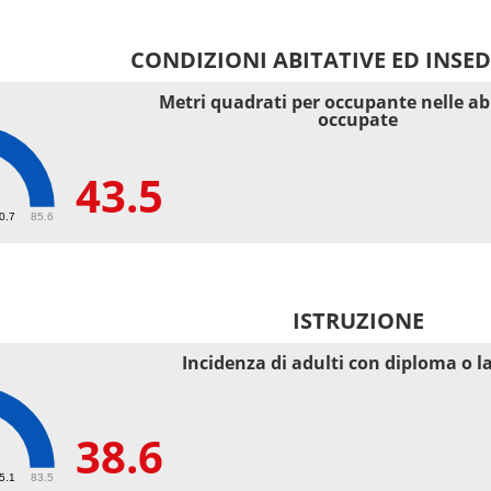
CONDIZIONI ABITATIVE ED INSE
Metri quadrati per occupante nelle ab
occupate
43.5
40.7
85.6
ISTRUZIONE
Incidenza di adulti con diploma o l
38.6
55.1
83.5