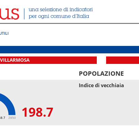
UTILI
 VILLARMOSA
POPOLAZIONE
Indice di vecchiaia
198.7
7
48.7
2850