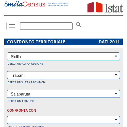
Vai
direttamente
a:
Contenuto
Ricerca
Toggle
navigation
.
CONFRONTO TERRITORIALE
DATI 2011
Sicilia
CERCA UN'ALTRA REGIONE
Trapani
CERCA UN'ALTRA PROVINCIA
Salaparuta
CERCA UN COMUNE
CONFRONTA CON