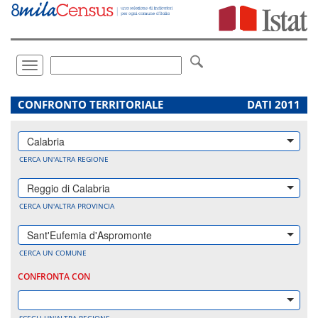
Vai
direttamente
a:
Contenuto
Ricerca
Toggle
navigation
.
CONFRONTO TERRITORIALE
DATI 2011
Calabria
CERCA UN'ALTRA REGIONE
Reggio di Calabria
CERCA UN'ALTRA PROVINCIA
Sant'Eufemia d'Aspromonte
CERCA UN COMUNE
CONFRONTA CON