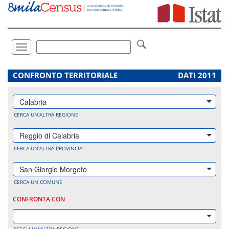
Vai
direttamente
a:
Contenuto
Ricerca
Toggle
navigation
.
CONFRONTO TERRITORIALE
DATI 2011
Calabria
CERCA UN'ALTRA REGIONE
Reggio di Calabria
CERCA UN'ALTRA PROVINCIA
San Giorgio Morgeto
CERCA UN COMUNE
CONFRONTA CON