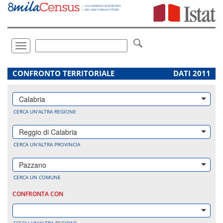
Vai
direttamente
a:
Contenuto
Ricerca
Toggle
navigation
.
CONFRONTO TERRITORIALE
DATI 2011
Calabria
CERCA UN'ALTRA REGIONE
Reggio di Calabria
CERCA UN'ALTRA PROVINCIA
Pazzano
CERCA UN COMUNE
CONFRONTA CON