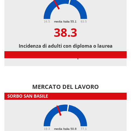
38.3
16.5
media Italia 55.1
83.5
38.3
Incidenza di adulti con diploma o laurea
Incidenza di adulti con diploma o laurea
MERCATO DEL LAVORO
SORBO SAN BASILE
41.1
19.3
media Italia 50.8
77.1