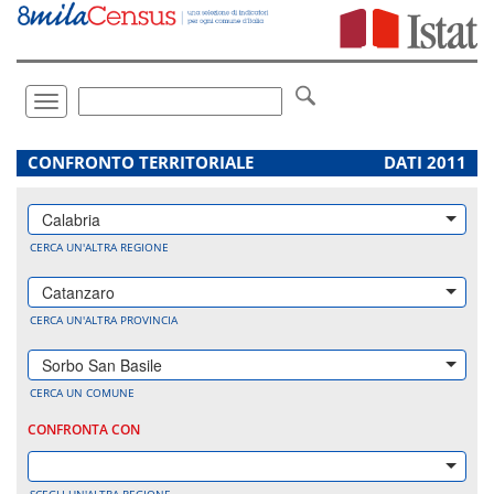
Vai
direttamente
a:
Contenuto
Ricerca
Toggle
navigation
.
CONFRONTO TERRITORIALE
DATI 2011
Calabria
CERCA UN'ALTRA REGIONE
Catanzaro
CERCA UN'ALTRA PROVINCIA
Sorbo San Basile
CERCA UN COMUNE
CONFRONTA CON