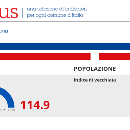
UTILI
POPOLAZIONE
Indice di vecchiaia
114.9
9
48.7
2850