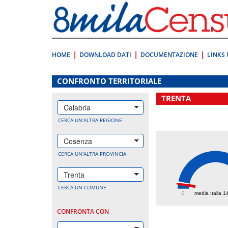
Vai
direttamente
a:
Contenuto
Ricerca
HOME
DOWNLOAD DATI
DOCUMENTAZIONE
LINKS 
.
CONFRONTO TERRITORIALE
TRENTA
Calabria
CERCA UN'ALTRA REGIONE
Cosenza
CERCA UN'ALTRA PROVINCIA
Trenta
114.
CERCA UN COMUNE
0
media Italia 1
CONFRONTA CON