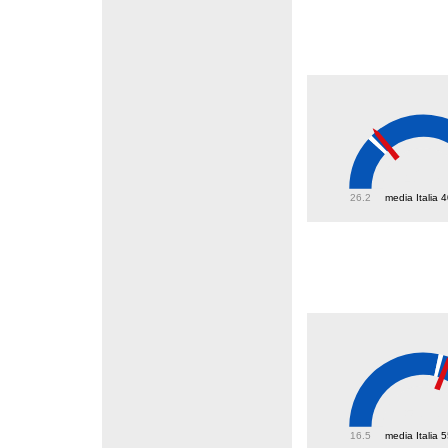
42.7
26.2
media Italia 
57.7
16.5
media Italia 