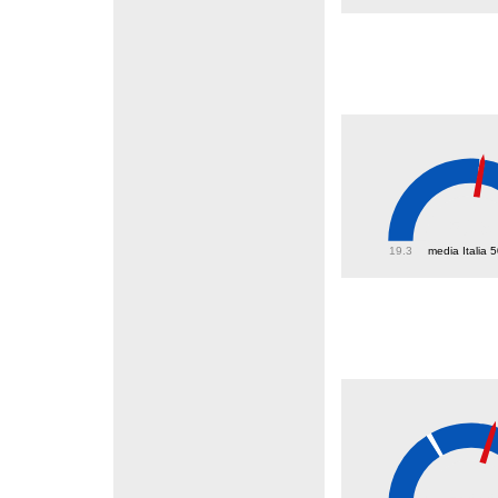
50.9
19.3
media Italia 
43.3