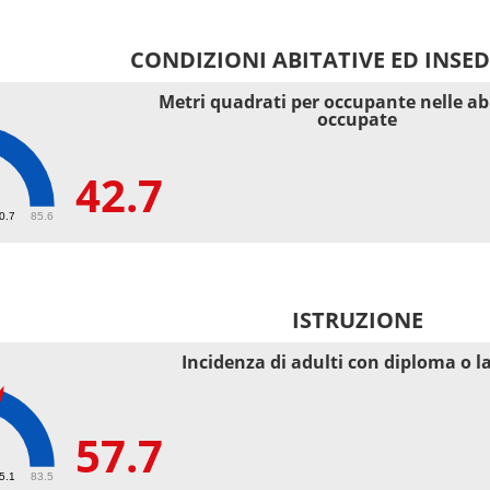
CONDIZIONI ABITATIVE ED INSE
Metri quadrati per occupante nelle ab
occupate
42.7
40.7
85.6
ISTRUZIONE
Incidenza di adulti con diploma o l
57.7
55.1
83.5