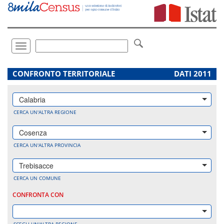
Vai
direttamente
a:
Contenuto
Ricerca
Toggle
navigation
.
CONFRONTO TERRITORIALE
DATI 2011
Calabria
CERCA UN'ALTRA REGIONE
Cosenza
CERCA UN'ALTRA PROVINCIA
Trebisacce
CERCA UN COMUNE
CONFRONTA CON