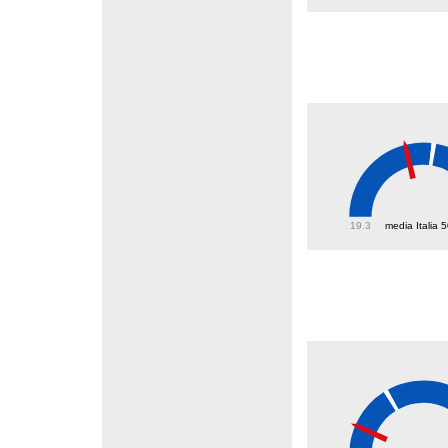
43.6
19.3
media Italia 
9.5