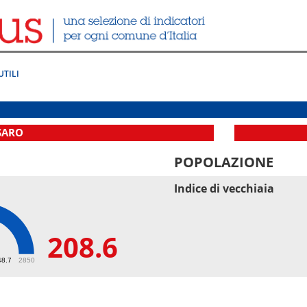
UTILI
SARO
POPOLAZIONE
Indice di vecchiaia
208.6
6
48.7
2850