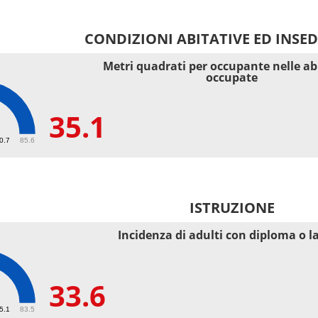
CONDIZIONI ABITATIVE ED INSE
Metri quadrati per occupante nelle ab
occupate
35.1
40.7
85.6
ISTRUZIONE
Incidenza di adulti con diploma o l
33.6
55.1
83.5