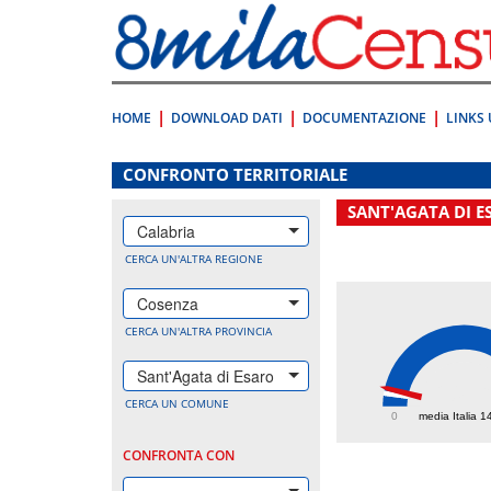
Vai
direttamente
a:
Contenuto
Ricerca
HOME
DOWNLOAD DATI
DOCUMENTAZIONE
LINKS 
.
CONFRONTO TERRITORIALE
SANT'AGATA DI E
Calabria
CERCA UN'ALTRA REGIONE
Cosenza
CERCA UN'ALTRA PROVINCIA
Sant'Agata di Esaro
208.
CERCA UN COMUNE
0
media Italia 1
CONFRONTA CON