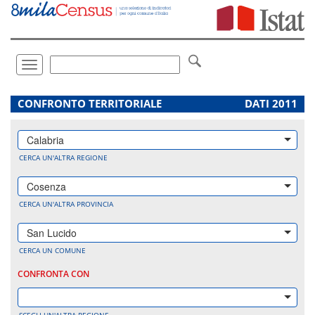
Vai
direttamente
a:
Contenuto
Ricerca
Toggle
navigation
.
CONFRONTO TERRITORIALE
DATI 2011
Calabria
CERCA UN'ALTRA REGIONE
Cosenza
CERCA UN'ALTRA PROVINCIA
San Lucido
CERCA UN COMUNE
CONFRONTA CON