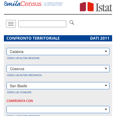
Vai
direttamente
a:
Contenuto
Ricerca
Toggle
navigation
.
CONFRONTO TERRITORIALE
DATI 2011
Calabria
CERCA UN'ALTRA REGIONE
Cosenza
CERCA UN'ALTRA PROVINCIA
San Basile
CERCA UN COMUNE
CONFRONTA CON