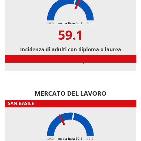
59.1
16.5
media Italia 55.1
83.5
59.1
Incidenza di adulti con diploma o laurea
Incidenza di adulti con diploma o laurea
MERCATO DEL LAVORO
SAN BASILE
39.4
19.3
media Italia 50.8
77.1