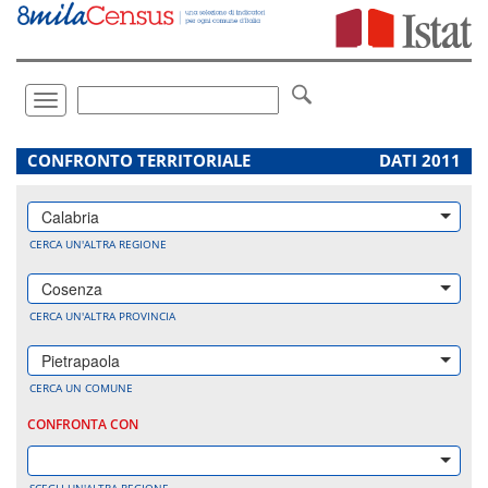
Vai
direttamente
a:
Contenuto
Ricerca
Toggle
navigation
.
CONFRONTO TERRITORIALE
DATI 2011
Calabria
CERCA UN'ALTRA REGIONE
Cosenza
CERCA UN'ALTRA PROVINCIA
Pietrapaola
CERCA UN COMUNE
CONFRONTA CON