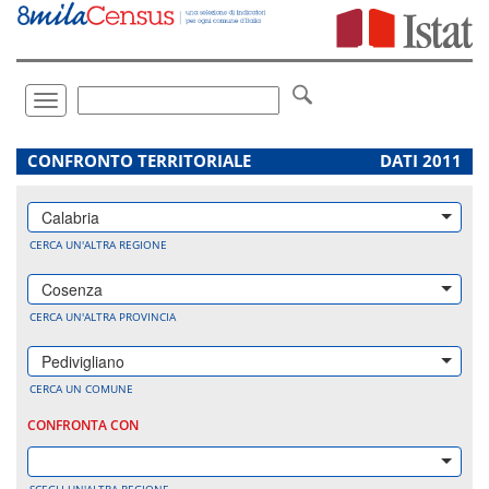
Vai
direttamente
a:
Contenuto
Ricerca
Toggle
navigation
.
CONFRONTO TERRITORIALE
DATI 2011
Calabria
CERCA UN'ALTRA REGIONE
Cosenza
CERCA UN'ALTRA PROVINCIA
Pedivigliano
CERCA UN COMUNE
CONFRONTA CON