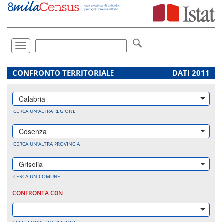
Vai
direttamente
a:
Contenuto
Ricerca
Toggle
navigation
.
CONFRONTO TERRITORIALE
DATI 2011
Calabria
CERCA UN'ALTRA REGIONE
Cosenza
CERCA UN'ALTRA PROVINCIA
Grisolia
CERCA UN COMUNE
CONFRONTA CON