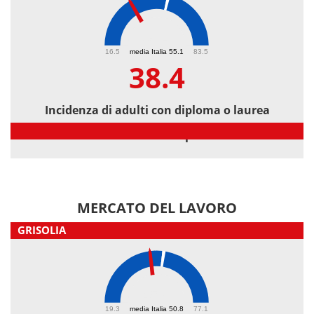
38.4
16.5
media Italia 55.1
83.5
38.4
Incidenza di adulti con diploma o laurea
Incidenza di adulti con diploma o laurea
MERCATO DEL LAVORO
GRISOLIA
45.8
19.3
media Italia 50.8
77.1