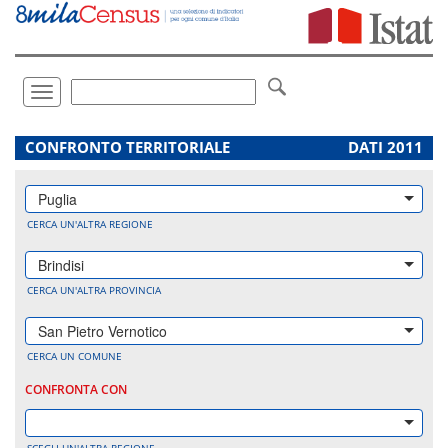
Vai
direttamente
a:
Contenuto
Ricerca
Toggle
navigation
.
CONFRONTO TERRITORIALE
DATI 2011
Puglia
CERCA UN'ALTRA REGIONE
Brindisi
CERCA UN'ALTRA PROVINCIA
San Pietro Vernotico
CERCA UN COMUNE
CONFRONTA CON