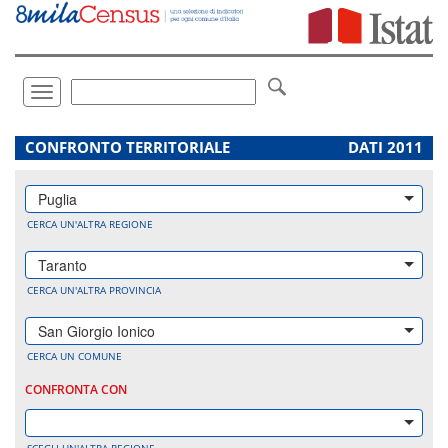
Vai
direttamente
a:
Contenuto
Ricerca
Toggle
navigation
.
CONFRONTO TERRITORIALE
DATI 2011
Puglia
CERCA UN'ALTRA REGIONE
Taranto
CERCA UN'ALTRA PROVINCIA
San Giorgio Ionico
CERCA UN COMUNE
CONFRONTA CON