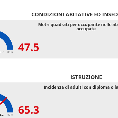
CONDIZIONI ABITATIVE ED INSE
Metri quadrati per occupante nelle ab
occupate
47.5
40.7
85.6
ISTRUZIONE
Incidenza di adulti con diploma o l
65.3
55.1
83.5