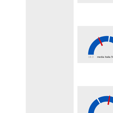
39.9
19.3
media Italia 
40.1