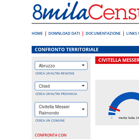
Vai
direttamente
a:
Contenuto
Ricerca
HOME
DOWNLOAD DATI
DOCUMENTAZIONE
LINKS 
.
CONFRONTO TERRITORIALE
CIVITELLA MESS
Abruzzo
CERCA UN'ALTRA REGIONE
Chieti
CERCA UN'ALTRA PROVINCIA
Civitella Messer
331
Raimondo
0
media Italia 1
CERCA UN COMUNE
CONFRONTA CON