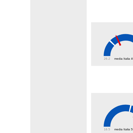
47.5
26.2
media Italia 
65.3
16.5
media Italia 