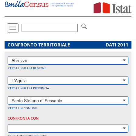
Vai
direttamente
a:
Contenuto
Ricerca
Toggle
navigation
.
CONFRONTO TERRITORIALE
DATI 2011
Abruzzo
CERCA UN'ALTRA REGIONE
L'Aquila
CERCA UN'ALTRA PROVINCIA
Santo Stefano di Sessanio
CERCA UN COMUNE
CONFRONTA CON