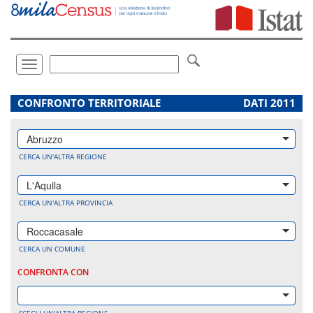
Vai
direttamente
a:
Contenuto
Ricerca
Toggle
navigation
.
CONFRONTO TERRITORIALE
DATI 2011
Abruzzo
CERCA UN'ALTRA REGIONE
L'Aquila
CERCA UN'ALTRA PROVINCIA
Roccacasale
CERCA UN COMUNE
CONFRONTA CON