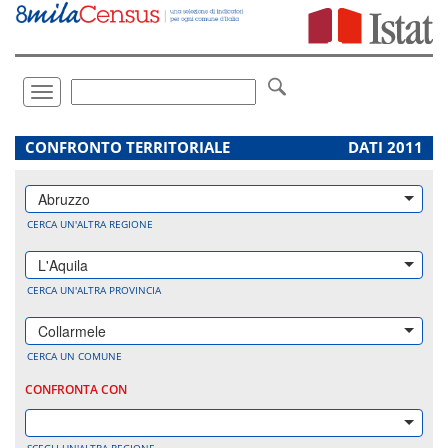
Vai
direttamente
a:
Contenuto
Ricerca
Toggle
navigation
.
CONFRONTO TERRITORIALE
DATI 2011
Abruzzo
CERCA UN'ALTRA REGIONE
L'Aquila
CERCA UN'ALTRA PROVINCIA
Collarmele
CERCA UN COMUNE
CONFRONTA CON