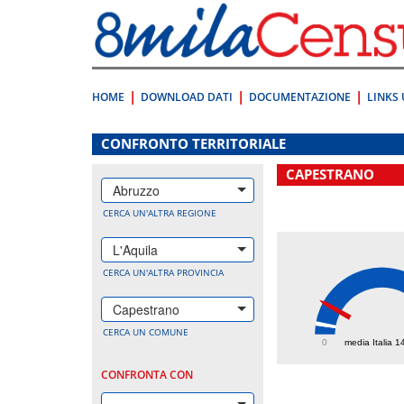
Vai
direttamente
a:
Contenuto
Ricerca
HOME
DOWNLOAD DATI
DOCUMENTAZIONE
LINKS 
.
CONFRONTO TERRITORIALE
CAPESTRANO
Abruzzo
CERCA UN'ALTRA REGIONE
L'Aquila
CERCA UN'ALTRA PROVINCIA
Capestrano
452.
CERCA UN COMUNE
0
media Italia 1
CONFRONTA CON