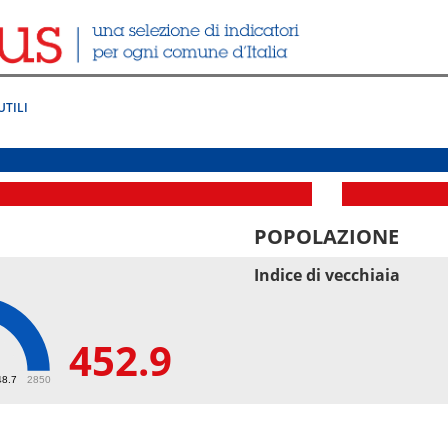
UTILI
POPOLAZIONE
Indice di vecchiaia
452.9
9
48.7
2850