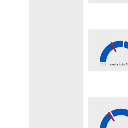
39.8
19.3
media Italia 
21.8