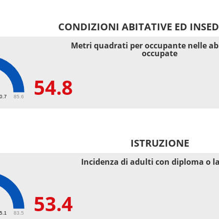
CONDIZIONI ABITATIVE ED INSE
Metri quadrati per occupante nelle ab
occupate
54.8
40.7
85.6
ISTRUZIONE
Incidenza di adulti con diploma o l
53.4
55.1
83.5