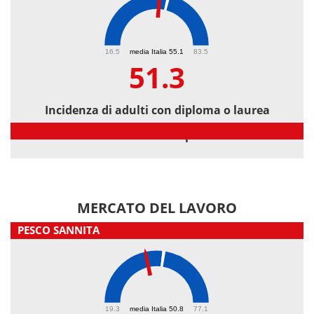
51.3
16.5
media Italia 55.1
83.5
51.3
Incidenza di adulti con diploma o laurea
Incidenza di adulti con diploma o laurea
MERCATO DEL LAVORO
PESCO SANNITA
44.2
19.3
media Italia 50.8
77.1