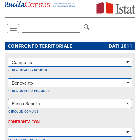
Vai
direttamente
a:
Contenuto
Ricerca
Toggle
navigation
.
CONFRONTO TERRITORIALE
DATI 2011
Campania
CERCA UN'ALTRA REGIONE
Benevento
CERCA UN'ALTRA PROVINCIA
Pesco Sannita
CERCA UN COMUNE
CONFRONTA CON