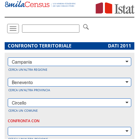
Vai
direttamente
a:
Contenuto
Ricerca
Toggle
navigation
.
CONFRONTO TERRITORIALE
DATI 2011
Campania
CERCA UN'ALTRA REGIONE
Benevento
CERCA UN'ALTRA PROVINCIA
Circello
CERCA UN COMUNE
CONFRONTA CON